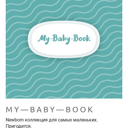
M Y — B A B Y — B O O K
Newborn коллекция для самых маленьких.
Пригодится.