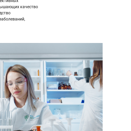
фективных
овышающих качество
дство
заболеваний,