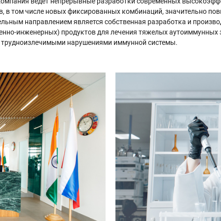
 Компания ведет непрерывные разработки современных высокоэф
в, в том числе новых фиксированных комбинаций, значительно п
ельным направлением является собственная разработка и произво
генно-инженерных) продуктов для лечения тяжелых аутоиммунных 
 трудноизлечимыми нарушениями иммунной системы.